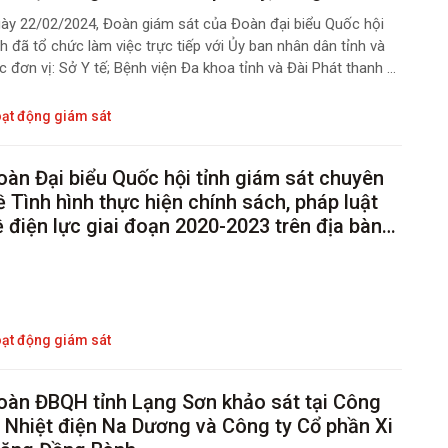
hất lượng, hiệu quả hoạt động của các đơn vị
ày 22/02/2024, Đoàn giám sát của Đoàn đại biểu Quốc hội
ự nghiệp công lập giai đoạn 2018 – 2023 trên
nh đã tổ chức làm việc trực tiếp với Ủy ban nhân dân tỉnh và
ịa bàn tỉnh
c đơn vị: Sở Y tế; Bệnh viện Đa khoa tỉnh và Đài Phát thanh –
uyền hình tỉnh; Trên cơ sở kết quả giám sát trực tiếp các đơn
 vào buổi sáng, buổi chiều cùng ngày, Đoàn giám sát do đồng
ạt động giám sát
í Hoàng Văn Nghiệm, Phó Bí thư Thường trực Tỉnh ủy, Trưởng
àn đại biểu Quốc hội tỉnh, Trưởng đoàn giám sát đã chủ trì
oàn Đại biểu Quốc hội tỉnh giám sát chuyên
ổi làm việc với Uỷ ban nhân dân tỉnh; làm việc với đoàn, có
ề Tình hình thực hiện chính sách, pháp luật
ng chí Dương Xuân Huyên, Ủy viên Ban Thường vụ Tỉnh ủy,
ó Chủ tịch Thường trực Ủy ban nhân dân tỉnh; lãnh đạo các
 lực giai đoạn 2020-2023 trên địa bàn
, ban, ngành liên quan.
ỉnh Lạng Sơn
ạt động giám sát
oàn ĐBQH tỉnh Lạng Sơn khảo sát tại Công
Nhiệt điện Na Dương và Công ty Cổ phần Xi