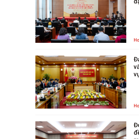
đ
Ho
Đ
v
v
Ho
Đ
đ