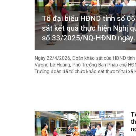
Tổ đại biểu HĐND tỉnh số 06
sát kết quả thực hiện Nghị q
số 33/2025/NQ-HĐND ngày
10/11/2025; Nghị quyết số
02/2025/NQ-HĐND ngày
Ngày 22/4/2026, Đoàn khảo sát của HĐND tỉnh 
Vương Lê Hoàng, Phó Trưởng Ban Pháp chế HĐN
10/12/2025 của HĐND tỉnh t
Trưởng đoàn đã tổ chức khảo sát thực tế tại xã
địa bàn xã Kiên Mộc
kết quả Nghị quyết số 33/2025/NQ-HĐND ngày
10/11/2025; Nghị quyết số 02/2025/NQ-HĐND
10/12/2025 của HĐND tỉn và khảo sát thực trạn
đường ĐT 246, một số tuyến đường trục xã, hoạ
khẩu phụ Bản Chắt và hạ tầng thông tin tại các 
sóng trên địa bàn.
T
t
n