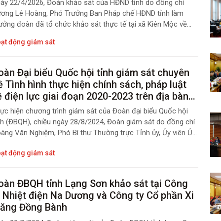
ĐND ngày 10/12/2025 của HĐND tỉnh trên
ày 22/4/2026, Đoàn khảo sát của HĐND tỉnh do đồng chí
ịa bàn xã Kiên Mộc
ơng Lê Hoàng, Phó Trưởng Ban Pháp chế HĐND tỉnh làm
ưởng đoàn đã tổ chức khảo sát thực tế tại xã Kiên Mộc về
t quả Nghị quyết số 33/2025/NQ-HĐND ngày 10/11/2025;
ạt động giám sát
hị quyết số 02/2025/NQ-HĐND ngày 10/12/2025 của HĐND
n và khảo sát thực trạng tuyến đường ĐT 246, một số tuyến
ờng trục xã, hoạt động cửa khẩu phụ Bản Chắt và hạ tầng
oàn Đại biểu Quốc hội tỉnh giám sát chuyên
ông tin tại các thôn lõm sóng trên địa bàn.
ề Tình hình thực hiện chính sách, pháp luật
ề điện lực giai đoạn 2020-2023 trên địa bàn
ỉnh Lạng Sơn
ực hiện chương trình giám sát của Đoàn đại biểu Quốc hội
nh (ĐBQH), chiều ngày 28/8/2024, Đoàn giám sát do đồng chí
àng Văn Nghiệm, Phó Bí thư Thường trực Tỉnh ủy, Ủy viên Ủy
n Kinh tế của Quốc hội, Trưởng Đoàn ĐBQH tỉnh, Trưởng
ạt động giám sát
àn giám sát, đã chủ trì giám sát trực tiếp đối với Ủy ban nhân
n tỉnh. Tham gia đoàn giám sát có các ĐBQH tỉnh; đại diện
ường trực HĐND tỉnh; Ban Thường trực Ủy ban Mặt trận Tổ
oàn ĐBQH tỉnh Lạng Sơn khảo sát tại Công
ốc Việt Nam tỉn
y Nhiệt điện Na Dương và Công ty Cổ phần Xi
ăng Đồng Bành