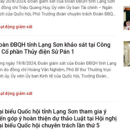
ày 20/8/2024, Đoàn giám sát của Đoàn ĐBQH tỉnh Lạng Sơn
 đồng chí Triệu Quang Huy, Ủy viên Ủy ban Tài chính – Ngân
ch của Quốc hội, Phó Trưởng đoàn chuyên trách Đoàn ĐBQH
nh chủ trì đã khảo sát về tình hình triển khai thực hiện chính
ch, pháp luật về điện lực giai đoạn 2020 – 2023 trên địa bàn
ạt động giám sát
nh Lạng Sơn tại Công ty Nhiệt điện Na Dương và Công ty Cổ
ần Xi măng Đồng Bành.
oàn ĐBQH tỉnh Lạng Sơn khảo sát tại Công
y Cổ phần Thủy điện Sử Pán 1
ng ngày 19/8/2024, Đoàn giám sát của Đoàn ĐBQH tỉnh Lạng
n do đồng chí Hoàng Văn Nghiệm, Phó Bí thư Thường trực
nh ủy, Ủy viên Ủy ban Kinh tế của Quốc hội, Trưởng Đoàn
QH tỉnh làm Trưởng đoàn đã thực hiện khảo sát trực tiếp đối
i Công ty Cổ phần Thủy điện Sử Pán 1 là doanh nghiệp đầu
ạt động giám sát
, điều hành hoạt động của nhà máy Thủy điện Thác Xăng trên
a bàn tỉnh Lạng Sơn, theo Kế hoạch số 151/KH-ĐGS, ngày
/7/2024 của Đoàn giám sát Đoàn ĐBQH tỉnh về việc giám sát
ại biểu Quốc hội tỉnh Lạng Sơn tham gia ý
uyên đề: Tình hình triển khai thực hiện chính sách, pháp luật
iến góp ý hoàn thiện dự thảo Luật tại Hội nghị
 điện lực giai đoạn 2020 – 2023 trên địa bàn tỉnh Lạng Sơn.
ại biểu Quốc hội chuyên trách lần thứ 5