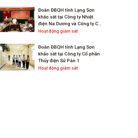
2020-2023 trên địa bàn tỉnh
Lạng Sơn
Đoàn ĐBQH tỉnh Lạng Sơn
khảo sát tại Công ty Nhiệt
điện Na Dương và Công ty Cổ
phần Xi măng Đồng Bành
Hoạt động giám sát
Đoàn ĐBQH tỉnh Lạng Sơn
khảo sát tại Công ty Cổ phần
Thủy điện Sử Pán 1
Hoạt động giám sát