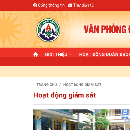
Cổng thông tin
Thư điện tử
VĂN PHÒNG Đ
GIỚI THIỆU
HOẠT ĐỘNG ĐOÀN ĐB
TRANG CHỦ
HOẠT ĐỘNG GIÁM SÁT
Hoạt động giám sát