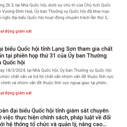
ng 26.3, tại Nhà Quốc hội, dưới sự chủ trì của Chủ tịch Quốc
i Vương Đình Huệ, Ủy ban Thường vụ Quốc hội đã khai mạc
i nghị đại biểu Quốc hội hoạt động chuyên trách lần thứ 5,
ảo luận về 8 dự án Luật trình Quốc hội tại Kỳ họp thứ Bảy,
ốc hội Khóa XV.
ạt động giám sát
ại biểu Quốc hội tỉnh Lạng Sơn tham gia chất
ấn tại phiên họp thứ 31 của Ủy ban Thường
ụ Quốc hội
ày 18/3/2024, tại Nhà Quốc hội, Ủy ban Thường vụ Quốc hội
 chức chất vấn và trả lời chất vấn nhóm vấn đề thuộc lĩnh vực
i chính và nhóm vấn đề thuộc lĩnh vực ngoại giao tại phiên
p thứ 31. Phiên chất vấn được kết nối trực tuyến đến 62 tỉnh,
ạt động giám sát
ành trên cả nước;
oàn đại biểu Quốc hội tỉnh giám sát chuyên
ề việc thực hiện chính sách, pháp luật về đổi
ới hệ thống tổ chức và quản lý, nâng cao