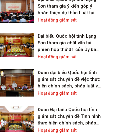
Sơn tham gia ý kiến góp ý
hoàn thiện dự thảo Luật tại
Hội nghị đại biểu Quốc hội
Hoạt động giám sát
chuyên trách lần thứ 5
Đại biểu Quốc hội tỉnh Lạng
Sơn tham gia chất vấn tại
phiên họp thứ 31 của Ủy ban
Thường vụ Quốc hội
Hoạt động giám sát
Đoàn đại biểu Quốc hội tỉnh
giám sát chuyên đề việc thực
hiện chính sách, pháp luật về
đổi mới hệ thống tổ chức và
Hoạt động giám sát
quản lý, nâng cao chất lượng,
hiệu quả hoạt động của các
Đoàn Đại biểu Quốc hội tỉnh
đơn vị sự nghiệp công lập
giám sát chuyên đề Tình hình
giai đoạn 2018 – 2023 trên
thực hiện chính sách, pháp
địa bàn tỉnh
luật về điện lực giai đoạn
Hoạt động giám sát