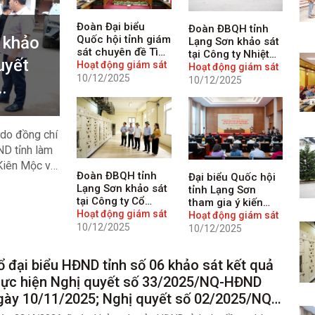
Đoàn Đại biểu
Đoàn ĐBQH tỉnh
 khảo
Quốc hội tỉnh giám
Lạng Sơn khảo sát
sát chuyên đề Tình
tại Công ty Nhiệt
uyết
hình thực hiện
Hoạt động giám sát
điện Na Dương và
Hoạt động giám sát
chính sách, pháp
10/12/2025
Công ty Cổ phần Xi
10/12/2025
luật về điện lực
măng Đồng Bành
giai đoạn 2020-
2023 trên địa bàn
tỉnh Lạng Sơn
do đồng chí
D tỉnh làm
rên
 Kiên Mộc về
Đoàn ĐBQH tỉnh
Đại biểu Quốc hội
Lạng Sơn khảo sát
tỉnh Lạng Sơn
 ngày
tại Công ty Cổ
tham gia ý kiến
g tuyến
phần Thủy điện Sử
Hoạt động giám sát
góp ý hoàn thiện
Hoạt động giám sát
Pán 1
t động cửa
10/12/2025
dự thảo Luật tại
10/12/2025
Hội nghị đại biểu
thôn lõm
Quốc hội chuyên
ổ đại biểu HĐND tỉnh số 06 khảo sát kết quả
trách lần thứ 5
hực hiện Nghị quyết số 33/2025/NQ-HĐND
gày 10/11/2025; Nghị quyết số 02/2025/NQ-