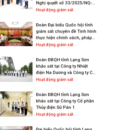
Nghị quyết số 33/2025/NQ-
HĐND ngày 10/11/2025; Nghị
Hoạt động giám sát
quyết số 02/2025/NQ-HĐND
ngày 10/12/2025 của HĐND
Đoàn Đại biểu Quốc hội tỉnh
tỉnh trên địa bàn xã Kiên Mộc
giám sát chuyên đề Tình hình
thực hiện chính sách, pháp
luật về điện lực giai đoạn
Hoạt động giám sát
2020-2023 trên địa bàn tỉnh
Lạng Sơn
Đoàn ĐBQH tỉnh Lạng Sơn
khảo sát tại Công ty Nhiệt
điện Na Dương và Công ty Cổ
phần Xi măng Đồng Bành
Hoạt động giám sát
Đoàn ĐBQH tỉnh Lạng Sơn
khảo sát tại Công ty Cổ phần
Thủy điện Sử Pán 1
Hoạt động giám sát
Đại biểu Quốc hội tỉnh Lạng