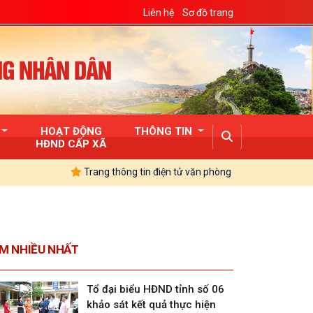
Liên hệ
Sơ đồ trang
NG NHÂN DÂN
HOẠT ĐỘNG
THÔNG TIN
HĐND CẤP XÃ
Trang thông tin điện tử văn phòng đoàn Đại biểu Quốc hội và
M NHIỀU NHẤT
Tổ đại biểu HĐND tỉnh số 06
khảo sát kết quả thực hiện