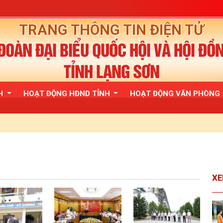
TRANG THÔNG TIN ĐIỆN TỬ
OÀN ĐẠI BIỂU QUỐC HỘI VÀ HỘI ĐỒ
TỈNH LẠNG SƠN
QH
HOẠT ĐỘNG HĐND TỈNH
HOẠT ĐỘNG VĂN PHÒNG
XE