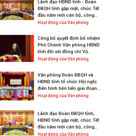
Lãnh đạo HĐND tỉnh - Đoàn
ĐBQH tỉnh gặp mặt, chúc Tết
đầu năm mới cán bộ, công
chức và người lao động cơ
Hoạt động của Văn phòng
quan Văn phòng
Công bố quyết định bổ nhiệm
Phó Chánh Văn phòng HĐND
tỉnh đối với đồng chí Vũ
Quang Hưng
Hoạt động của Văn phòng
Văn phòng Đoàn ĐBQH và
HĐND tỉnh tổ chức Hội nghị
điển hình tiên tiến giai đoạn
2020-2025
Hoạt động của Văn phòng
Lãnh đạo Đoàn ĐBQH tỉnh,
HĐND tỉnh gặp mặt, chúc Tết
đầu năm mới cán bộ, công
chức và người lao động cơ
Hoạt động của Văn phòng