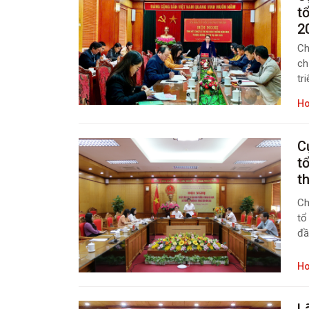
t
2
Ch
ch
tr
Ho
C
t
t
Ch
tổ
đầ
Ho
L