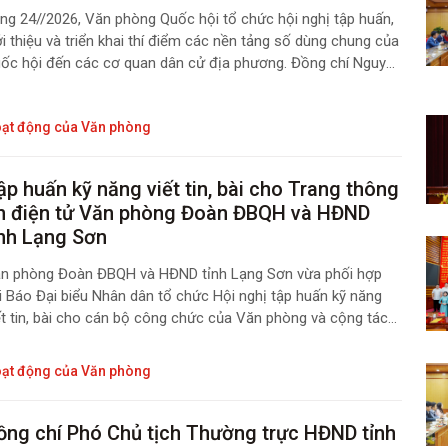
ng 24//2026, Văn phòng Quốc hội tổ chức hội nghị tập huấn,
ới thiệu và triển khai thí điểm các nền tảng số dùng chung của
ốc hội đến các cơ quan dân cử địa phương. Đồng chí Nguyễn
nh Hùng, Phó Chủ nhiệm Văn phòng Quốc hội chủ trì hội
hị.
ạt động của Văn phòng
ập huấn kỹ năng viết tin, bài cho Trang thông
in điện tử Văn phòng Đoàn ĐBQH và HĐND
ỉnh Lạng Sơn
n phòng Đoàn ĐBQH và HĐND tỉnh Lạng Sơn vừa phối hợp
i Báo Đại biểu Nhân dân tổ chức Hội nghị tập huấn kỹ năng
ết tin, bài cho cán bộ công chức của Văn phòng và cộng tác
ên trên Trang thông tin điện tử Văn phòng Đoàn ĐBQH và
ND tỉnh.
ạt động của Văn phòng
ồng chí Phó Chủ tịch Thường trực HĐND tỉnh