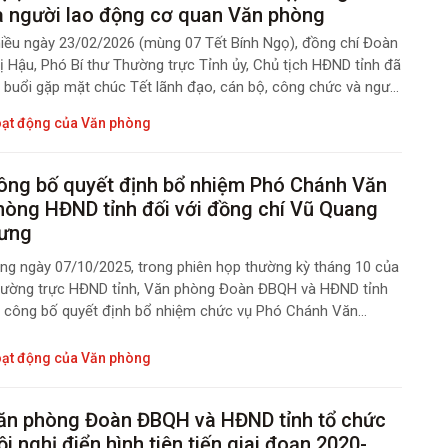
à người lao động cơ quan Văn phòng
iều ngày 23/02/2026 (mùng 07 Tết Bính Ngọ), đồng chí Đoàn
ị Hậu, Phó Bí thư Thường trực Tỉnh ủy, Chủ tịch HĐND tỉnh đã
 buổi gặp mặt chúc Tết lãnh đạo, cán bộ, công chức và người
o động cơ quan Văn phòng Đoàn ĐBQH và HĐND tỉnh nhân
ạt động của Văn phòng
p đầu Xuân năm mới Bính Ngọ, 2026.
ông bố quyết định bổ nhiệm Phó Chánh Văn
hòng HĐND tỉnh đối với đồng chí Vũ Quang
ưng
ng ngày 07/10/2025, trong phiên họp thường kỳ tháng 10 của
ường trực HĐND tỉnh, Văn phòng Đoàn ĐBQH và HĐND tỉnh
 công bố quyết định bổ nhiệm chức vụ Phó Chánh Văn
òng Đoàn ĐBQH và HĐND tỉnh đối với đồng chí Vũ Quang
ng, Phó Giám đốc Sở Tư pháp.
ạt động của Văn phòng
ăn phòng Đoàn ĐBQH và HĐND tỉnh tổ chức
ội nghị điển hình tiên tiến giai đoạn 2020-