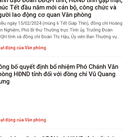
húc Tết đầu năm mới cán bộ, công chức và
gười lao động cơ quan Văn phòng
iều ngày 15/02/2024 (mùng 6 Tết Giáp Thìn), đồng chí Hoàng
n Nghiệm, Phó Bí thư Thường trực Tỉnh ủy, Trưởng Đoàn
ỉnh và đồng chí Đoàn Thị Hậu, Ủy viên Ban Thường vụ
nh ủy, Chủ tịch HĐND tỉnh đã có buổi gặp mặt chúc Tết lãnh
ạt động của Văn phòng
o, cán bộ, công chức và người lao động cơ quan Văn phòng
àn ĐBQH và HĐND tỉnh nhân dịp đầu Xuân năm mới Quý Mão
24.
ông bố quyết định bổ nhiệm Phó Chánh Văn
hòng HĐND tỉnh đối với đồng chí Vũ Quang
ưng
ạt động của Văn phòng