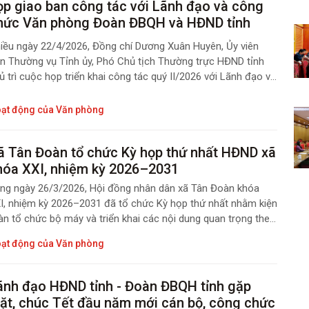
ọp giao ban công tác với Lãnh đạo và công
hức Văn phòng Đoàn ĐBQH và HĐND tỉnh
iều ngày 22/4/2026, Đồng chí Dương Xuân Huyên, Ủy viên
n Thường vụ Tỉnh ủy, Phó Chủ tịch Thường trực HĐND tỉnh
ủ trì cuộc họp triển khai công tác quý II/2026 với Lãnh đạo và
uyên viên các phòng chuyên môn của Văn phòng Đoàn
QH và HĐND tỉnh.
ạt động của Văn phòng
ã Tân Đoàn tổ chức Kỳ họp thứ nhất HĐND xã
hóa XXI, nhiệm kỳ 2026–2031
ng ngày 26/3/2026, Hội đồng nhân dân xã Tân Đoàn khóa
I, nhiệm kỳ 2026–2031 đã tổ chức Kỳ họp thứ nhất nhằm kiện
àn tổ chức bộ máy và triển khai các nội dung quan trọng theo
y định.
ạt động của Văn phòng
ãnh đạo HĐND tỉnh - Đoàn ĐBQH tỉnh gặp
t, chúc Tết đầu năm mới cán bộ, công chức