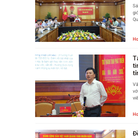
Sá
gi
Qu
Mạ
ng
Ho
T
t
t
Vă
vớ
vi
vi
HĐ
Ho
Đ