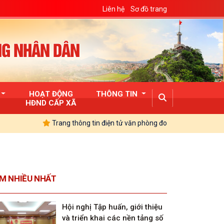
Liên hệ
Sơ đồ trang
NG NHÂN DÂN
HOẠT ĐỘNG
THÔNG TIN
HĐND CẤP XÃ
Trang thông tin điện tử văn phòng đoàn Đại biểu Quốc hội và Hội
M NHIỀU NHẤT
Hội nghị Tập huấn, giới thiệu
và triển khai các nền tảng số