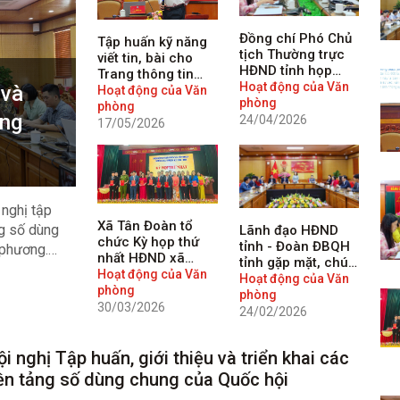
Đồng chí Phó Chủ
Tập huấn kỹ năng
tịch Thường trực
viết tin, bài cho
HĐND tỉnh họp
Trang thông tin
giao ban công tác
Hoạt động của Văn
 và
điện tử Văn phòng
Hoạt động của Văn
với Lãnh đạo và
phòng
Đoàn ĐBQH và
phòng
ùng
công chức Văn
24/04/2026
HĐND tỉnh Lạng
17/05/2026
phòng Đoàn ĐBQH
Sơn
và HĐND tỉnh
nghị tập
Xã Tân Đoàn tổ
ng số dùng
Lãnh đạo HĐND
chức Kỳ họp thứ
tỉnh - Đoàn ĐBQH
 phương.
nhất HĐND xã
tỉnh gặp mặt, chúc
ăn phòng
khóa XXI, nhiệm kỳ
Hoạt động của Văn
Tết đầu năm mới
Hoạt động của Văn
2026–2031
phòng
cán bộ, công chức
phòng
30/03/2026
và người lao động
24/02/2026
cơ quan Văn
phòng
ội nghị Tập huấn, giới thiệu và triển khai các
ền tảng số dùng chung của Quốc hội