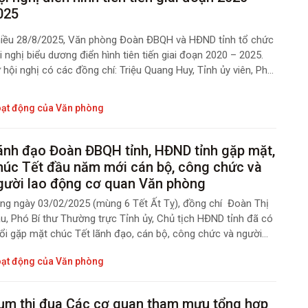
025
iều 28/8/2025, Văn phòng Đoàn ĐBQH và HĐND tỉnh tổ chức
i nghị biểu dương điển hình tiên tiến giai đoạn 2020 – 2025.
 hội nghị có các đồng chí: Triệu Quang Huy, Tỉnh ủy viên, Phó
ưởng Đoàn chuyên trách Đoàn ĐBQH tỉnh; Nguyễn Văn
ường, Tỉnh ủy viên, Phó Chủ tịch HĐND tỉnh; lãnh đạo chuyên
ạt động của Văn phòng
ách các Ban của HĐND tỉnh, công chức, người lao động thuộc
n phòng Đoàn ĐBQH và HĐND tỉnh.
ãnh đạo Đoàn ĐBQH tỉnh, HĐND tỉnh gặp mặt,
húc Tết đầu năm mới cán bộ, công chức và
gười lao động cơ quan Văn phòng
ng ngày 03/02/2025 (mùng 6 Tết Ất Tỵ), đồng chí Đoàn Thị
u, Phó Bí thư Thường trực Tỉnh ủy, Chủ tịch HĐND tỉnh đã có
ổi gặp mặt chúc Tết lãnh đạo, cán bộ, công chức và người
o động cơ quan Văn phòng Đoàn ĐBQH và HĐND tỉnh nhân
ạt động của Văn phòng
p đầu Xuân năm mới Ất Tỵ, 2025.
ụm thi đua Các cơ quan tham mưu tổng hợp