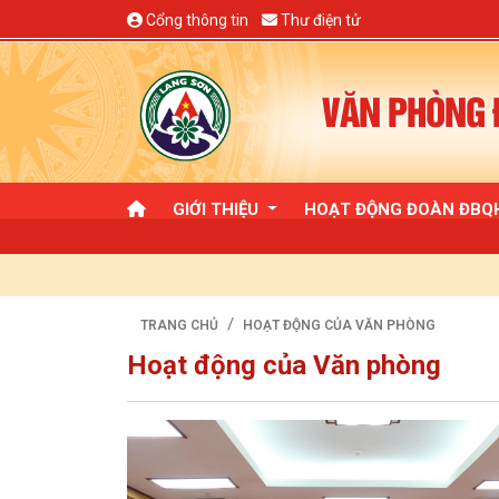
Cổng thông tin
Thư điện tử
VĂN PHÒNG Đ
GIỚI THIỆU
HOẠT ĐỘNG ĐOÀN ĐB
TRANG CHỦ
HOẠT ĐỘNG CỦA VĂN PHÒNG
Hoạt động của Văn phòng