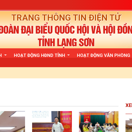
TRANG THÔNG TIN ĐIỆN TỬ
OÀN ĐẠI BIỂU QUỐC HỘI VÀ HỘI ĐỒ
TỈNH LẠNG SƠN
QH
HOẠT ĐỘNG HĐND TỈNH
HOẠT ĐỘNG VĂN PHÒNG
XE