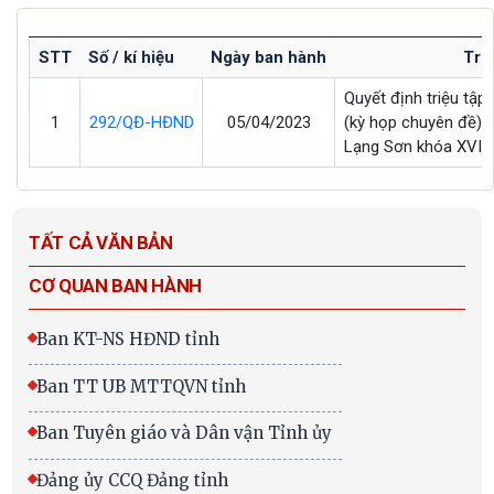
STT
Số / kí hiệu
Ngày ban hành
Trí
Quyết định triệu tập
1
292/QĐ-HĐND
05/04/2023
(kỳ họp chuyên đề) 
Lạng Sơn khóa XVII,
TẤT CẢ VĂN BẢN
CƠ QUAN BAN HÀNH
Ban KT-NS HĐND tỉnh
Ban TT UB MTTQVN tỉnh
Ban Tuyên giáo và Dân vận Tỉnh ủy
Đảng ủy CCQ Đảng tỉnh