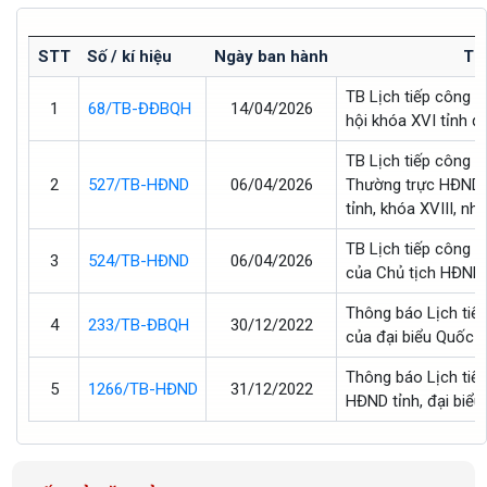
STT
Số / kí hiệu
Ngày ban hành
Trí
TB Lịch tiếp công d
1
68/TB-ĐĐBQH
14/04/2026
hội khóa XVI tỉnh quý
TB Lịch tiếp công 
2
527/TB-HĐND
06/04/2026
Thường trực HĐND t
tỉnh, khóa XVIII, nh
TB Lịch tiếp công dân
3
524/TB-HĐND
06/04/2026
của Chủ tịch HĐND 
Thông báo Lịch tiế
4
233/TB-ĐBQH
30/12/2022
của đại biểu Quốc h
Thông báo Lịch tiế
5
1266/TB-HĐND
31/12/2022
HĐND tỉnh, đại biể